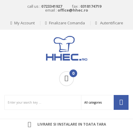
call us :
0723341927
fax :
0318174719
email :
office@hhec.ro
My Account
Finalizare Comanda
Autentificare
0
LIVRARE SI INSTALARE IN TOATA TARA