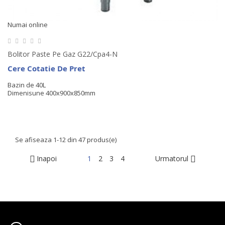
Numai online
Bolitor Paste Pe Gaz G22/cpa4-N
Cere Cotatie De Pret
Bazin de 40L
Dimenisune 400x900x850mm
Se afiseaza 1-12 din 47 produs(e)
Inapoi
1
2
3
4
Urmatorul

