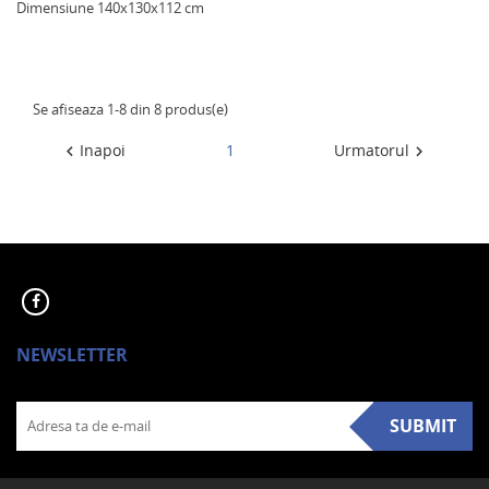
Dimensiune 140x130x112 cm
Se afiseaza 1-8 din 8 produs(e)
Inapoi
1
Urmatorul


NEWSLETTER
SUBMIT