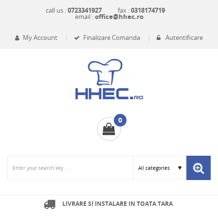
call us :
0723341927
fax :
0318174719
email :
office@hhec.ro
My Account
Finalizare Comanda
Autentificare
0
LIVRARE SI INSTALARE IN TOATA TARA