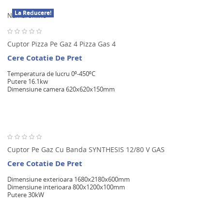
La Reducere!
Numai online
Cuptor Pizza Pe Gaz 4 Pizza Gas 4
Cere Cotatie De Pret
Temperatura de lucru 0⁰-450⁰C
Putere 16.1kw
Dimensiune camera 620x620x150mm
Cuptor Pe Gaz Cu Banda SYNTHESIS 12/80 V GAS
Cere Cotatie De Pret
Dimensiune exterioara 1680x2180x600mm
Dimensiune interioara 800x1200x100mm
Putere 30kW