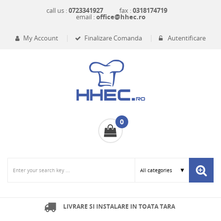
call us :
0723341927
fax :
0318174719
email :
office@hhec.ro
My Account
Finalizare Comanda
Autentificare
0
LIVRARE SI INSTALARE IN TOATA TARA