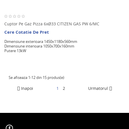
Cuptor Pe Gaz Pizza 6xØ33 CITIZEN GAS PW 6/MC
Cere Cotatie De Pret
Dimensiune exterioara 1450x1180x560mm
Dimensiune interioara 1050x700x160mm
Putere 13kW
Se afiseaza 1-12 din 15 produs(e)
Inapoi
1
2
Urmatorul

