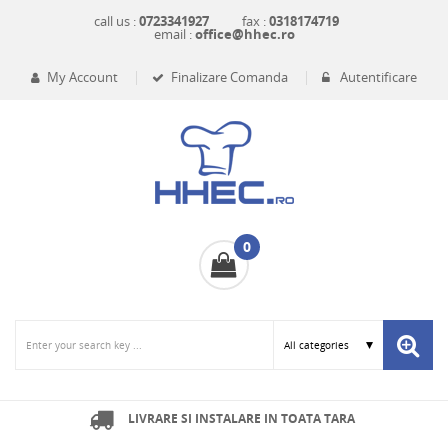
call us :
0723341927
fax :
0318174719
email :
office@hhec.ro
My Account
Finalizare Comanda
Autentificare
0
LIVRARE SI INSTALARE IN TOATA TARA