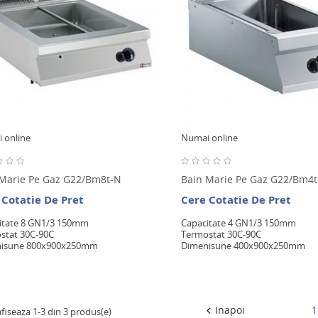
 online
Numai online
 Marie Pe Gaz G22/bm8t-N
Bain Marie Pe Gaz G22/bm4
 Cotatie De Pret
Cere Cotatie De Pret
itate 8 GN1/3 150mm
Capacitate 4 GN1/3 150mm
stat 30C-90C
Termostat 30C-90C
isune 800x900x250mm
Dimenisune 400x900x250mm
Inapoi
1

afiseaza 1-3 din 3 produs(e)