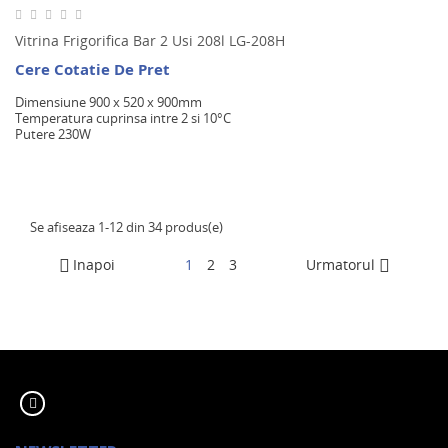
Vitrina Frigorifica Bar 2 Usi 208l LG-208H
Cere Cotatie De Pret
Dimensiune 900 x 520 x 900mm
Temperatura cuprinsa intre 2 si 10°C
Putere 230W
Se afiseaza 1-12 din 34 produs(e)
Inapoi
1
2
3
Urmatorul

