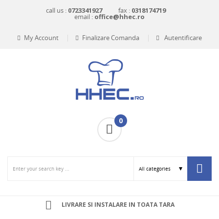
call us :
0723341927
fax :
0318174719
email :
office@hhec.ro
My Account
Finalizare Comanda
Autentificare
0
LIVRARE SI INSTALARE IN TOATA TARA