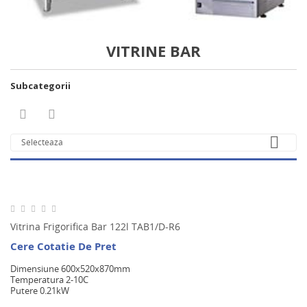
VITRINE BAR
Subcategorii



Selecteaza
Vitrina Frigorifica Bar 122l TAB1/D-R6
Cere Cotatie De Pret
Dimensiune 600x520x870mm
Temperatura 2-10C
Putere 0.21kW