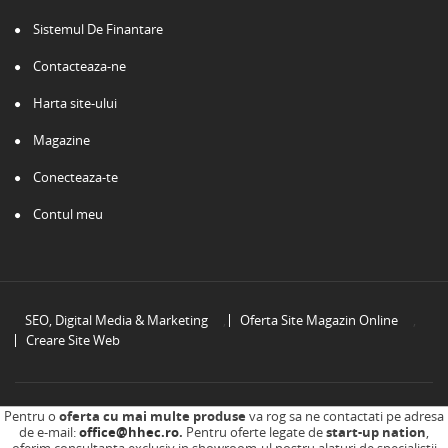
Sistemul De Finantare
Contacteaza-ne
Harta site-ului
Magazine
Conecteaza-te
Contul meu
SEO, Digital Media & Marketing
,
Oferta Site Magazin Online
,
Creare Site Web
Copyright
HOUSE HOLD ELECTRO COMPANY SRL
. All Rights Reserved.
Pentru o
oferta cu mai multe produse
va rog sa ne contactati pe adresa
de e-mail:
office@hhec.ro
.
Pentru oferte legate de
start-up nation
,
Magazin Online Designed and Developed
by
Oska.ro