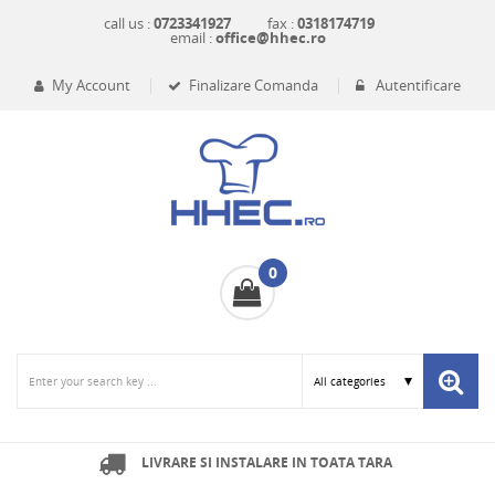
call us :
0723341927
fax :
0318174719
email :
office@hhec.ro
My Account
Finalizare Comanda
Autentificare
0
LIVRARE SI INSTALARE IN TOATA TARA