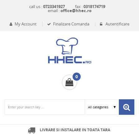
call us :
0723341927
fax :
0318174719
email :
office@hhec.ro
My Account
Finalizare Comanda
Autentificare
0
LIVRARE SI INSTALARE IN TOATA TARA